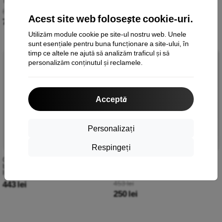
Trening Negri 1ME10270553 M
864 lei
Acest site web folosește cookie-uri.
778 lei
Utilizăm module cookie pe site-ul nostru web. Unele
sunt esențiale pentru buna funcționare a site-ului, în
timp ce altele ne ajută să analizăm traficul și să
-45%
personalizăm conținutul și reclamele.
Acceptă
Personalizați
Respingeți
Carhartt WIP pantaloni trening
Pantaloni trening bărbați The
bărbați Chase gri melanj / auriu
North Face Tnf negru
I033667_00M_XX
NF0A827GJK31
443 lei
453 lei
250 lei