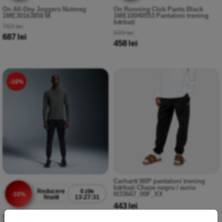
On All-Day Joggers Nutmeg
On Running Club Pants Black
1ME30163850 M
1ME10040553 Pantaloni trening
bărbați
763 lei
509 lei
687 lei
458 lei
-10%
Carhartt WIP pantaloni trening
bărbați Chase negru / auriu
Reducere
0 zile
I033667_00F_XX
-10%
finală
13:27:30
443 lei
On Running Weather Pantaloni