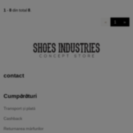
1
-
8
din total
8
.
«
1
»
contact
Cumpărături
Transport și plată
Cashback
Returnarea mărfurilor