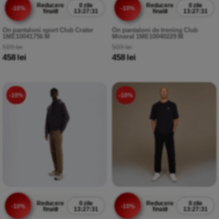
Reducere
0 zile
Reducere
0 zile
-10%
-10%
finală
13:27:30
finală
13:27:30
On pantaloni sport Club Crater
On pantaloni de trening Club
1ME10041756 M
Mineral 1ME10040229 M
509 lei
509 lei
458 lei
458 lei
-10%
-10%
Reducere
0 zile
Reducere
0 zile
-10%
-10%
finală
13:27:30
finală
13:27:30