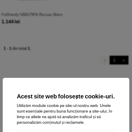
Fullhardy SB8175FK Rucsac Maro
1.144 lei
1
-
1
din total
1
.
«
1
»
Acest site web folosește cookie-uri.
Utilizăm module cookie pe site-ul nostru web. Unele
sunt esențiale pentru buna funcționare a site-ului, în
contact
timp ce altele ne ajută să analizăm traficul și să
personalizăm conținutul și reclamele.