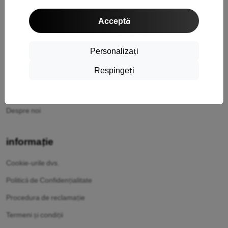
Cumpărături
Acceptă
Transport și plată
Cashback
Personalizați
Returnarea mărfurilor
Respingeți
Reclamatii
Contact
Despre noi
informație
Cookie-urile dvs.
Politică de Confidențialitate
Procedura de reclamație
Termeni și condiții