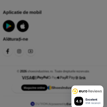
Aplicatie de mobil
Alăturați-ne
©
2026
shoesindustries.ro. Toate drepturile rezervate.
ShoesIndustries.ro
Magazine online
Excelent
4.9
658 recenzii
AI powered by
Eurion