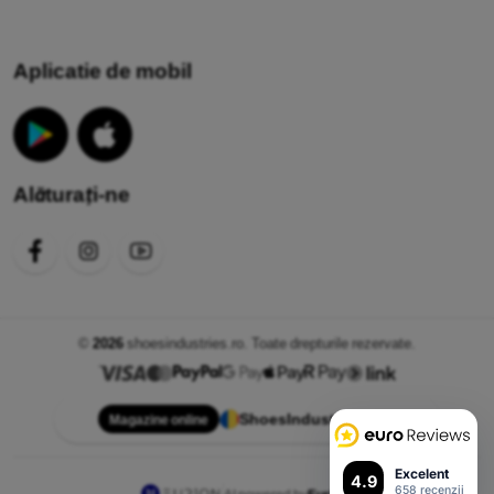
Aplicatie de mobil
Alăturați-ne
©
2026
shoesindustries.ro. Toate drepturile rezervate.
ShoesIndustries.ro
Magazine online
Excelent
4.9
658 recenzii
AI powered by
Eurion