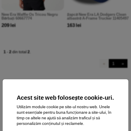
New Era Waffle Os Tricou Negru
Șapcă New Era LA Dodgers Clean
Bărbați 60667774
albastră A-Frame Trucker 11405497
209 lei
163 lei
1
-
2
din total
2
.
«
1
»
Acest site web folosește cookie-uri.
Utilizăm module cookie pe site-ul nostru web. Unele
sunt esențiale pentru buna funcționare a site-ului, în
contact
timp ce altele ne ajută să analizăm traficul și să
personalizăm conținutul și reclamele.