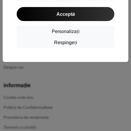
Cumpărături
Acceptă
Transport și plată
Cashback
Personalizați
Returnarea mărfurilor
Respingeți
Reclamatii
Contact
Despre noi
informație
Cookie-urile dvs.
Politică de Confidențialitate
Procedura de reclamație
Termeni și condiții