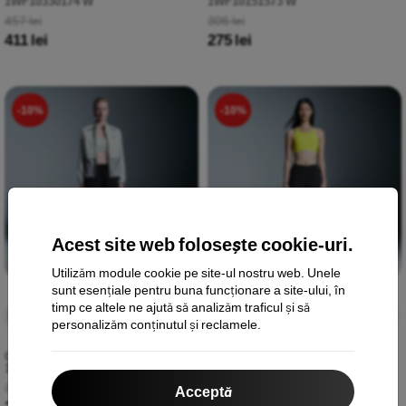
1WF10330174 W
1WF10151573 W
457 lei
306 lei
411 lei
275 lei
-10%
-10%
Acest site web folosește cookie-uri.
Utilizăm module cookie pe site-ul nostru web. Unele
sunt esențiale pentru buna funcționare a site-ului, în
timp ce altele ne ajută să analizăm traficul și să
Reducere
2 zile
Reducere
2 zile
-10%
-10%
finală
14:36:29
finală
14:36:29
personalizăm conținutul și reclamele.
On Running 3" Core Șorturi Black
On Running 5" Performance
1WF10150553 W
Șorturi Black 1WF10130553 W
305 lei
407 lei
Acceptă