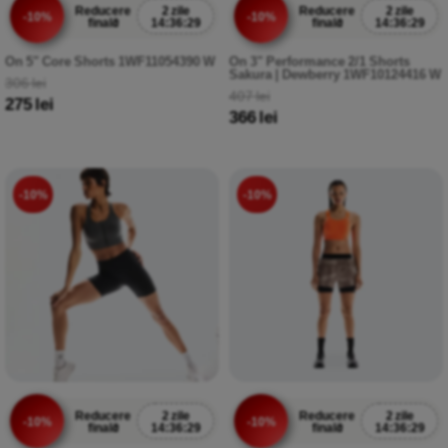
Reducere
2 zile
Reducere
2 zile
-10%
-10%
finală
14:36:29
finală
14:36:29
On 5" Core Shorts 1WF11054390 W
On 3" Performance 2/1 Shorts
Sakura | Dewberry 1WF10124416 W
306 lei
407 lei
275 lei
366 lei
-10%
-10%
Reducere
2 zile
Reducere
2 zile
-10%
-10%
finală
14:36:29
finală
14:36:29