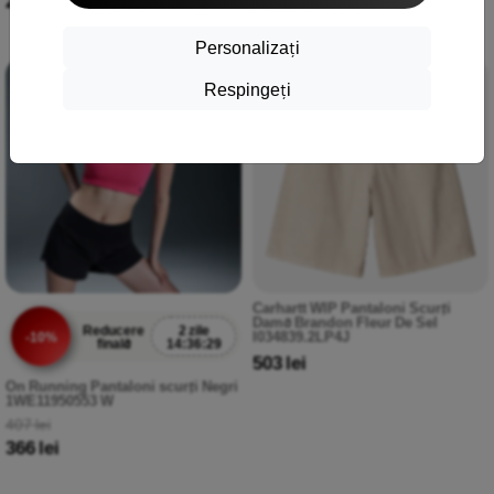
274 lei
366 lei
Personalizați
Respingeți
-10%
Carhartt WIP Pantaloni Scurți
Damă Brandon Fleur De Sel
Reducere
2 zile
I034839.2LP4J
-10%
finală
14:36:29
503 lei
On Running Pantaloni scurți Negri
1WE11950553 W
407 lei
366 lei