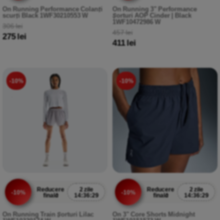
On Running Performance Colanți
On Running 3" Performance
scurți Black 1WF30210553 W
Șorturi AOP Cinder | Black
1WF10472986 W
306 lei
457 lei
275 lei
411 lei
-10%
-10%
Reducere
2 zile
Reducere
2 zile
-10%
-10%
finală
14:36:29
finală
14:36:29
On Running Train Șorturi Lilac
On 3" Core Shorts Midnight