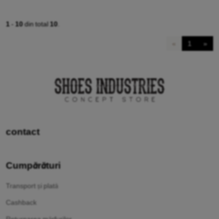
1
-
10
din total
10
.
«
1
»
contact
Cumpărături
Transport și plată
Cashback
Returnarea mărfurilor