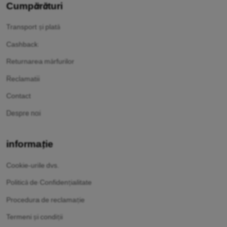
Cumpărături
Transport și plată
Cashback
Returnarea mărfurilor
Reclamatii
Contact
Despre noi
informație
Cookie-urile dvs.
Politică de Confidențialitate
Procedura de reclamație
Termeni și condiții