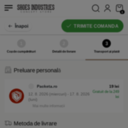
0
Înapoi
TRIMITE COMANDA
Comanda - transport și plată
1
2
3
Coș de cumpărături
Detalii de livrare
Transport și plată
Preluare personală
Packeta.ro
19 lei
Gratuit de la 249
12. 8. 2026 (miercuri) - 17. 8. 2026
lei
(luni)
Mai multe informații
Metoda de livrare