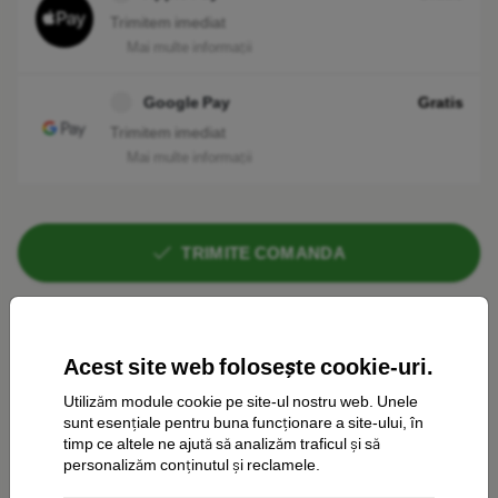
Trimitem imediat
Mai multe informații
Google Pay
Gratis
Trimitem imediat
Mai multe informații
TRIMITE COMANDA
Prin apăsarea „TRIMITE COMMANDA" acceptați
termenii și
condițiile
.
Acest site web folosește cookie-uri.
Newsletter
Nu sunt de acord să primesc un chestionar de satisfacție a
Utilizăm module cookie pe site-ul nostru web. Unele
achiziției
sunt esențiale pentru buna funcționare a site-ului, în
timp ce altele ne ajută să analizăm traficul și să
personalizăm conținutul și reclamele.
Lipsesc
Livrare gratuită de la 249 lei
249 lei