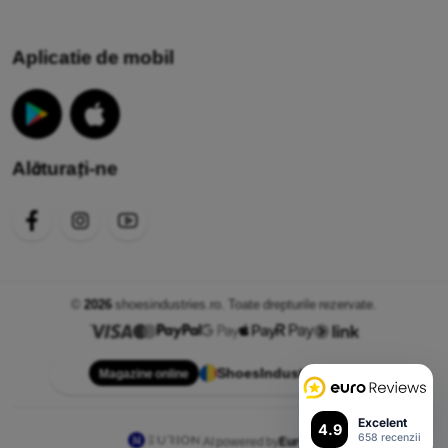
Aplicatie de mobil
Alăturați-ne
©
2026
shoesindustries.ro. Toate drepturile rezervate.
ShoesIndustries.ro
Magazine online
Excelent
4.9
658 recenzii
AI powered by
Eurion