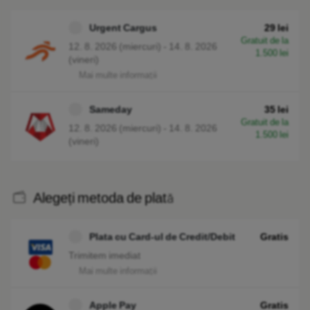
Urgent Cargus
29 lei
Gratuit de la
12. 8. 2026 (miercuri) - 14. 8. 2026
1.500 lei
(vineri)
Mai multe informații
Sameday
35 lei
Gratuit de la
12. 8. 2026 (miercuri) - 14. 8. 2026
1.500 lei
(vineri)
Alegeți metoda de plată
Plata cu Card-ul de Credit/Debit
Gratis
Trimitem imediat
Mai multe informații
Apple Pay
Gratis