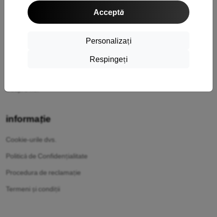
Transport și plată
Acceptă
Cashback
Returnarea mărfurilor
Personalizați
Reclamatii
Respingeți
Contact
Despre noi
informație
Cookie-urile dvs.
Politică de Confidențialitate
Procedura de reclamație
Termeni și condiții