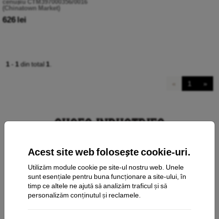
cenușiu CTM397000356/0016
(Chinatown Market)
626 lei
1
-
1
din total
1
.
«
1
»
Acest site web folosește cookie-uri.
Utilizăm module cookie pe site-ul nostru web. Unele
contact
sunt esențiale pentru buna funcționare a site-ului, în
timp ce altele ne ajută să analizăm traficul și să
personalizăm conținutul și reclamele.
Cumpărături